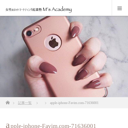
ホーム
記事一覧
apple-iphone-Favim.com-71636001
a
pple-iphone-Favim.com-71636001