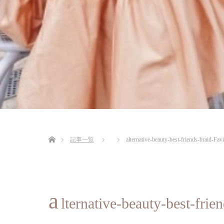
ホーム
記事一覧
alternative-beauty-best-friends-braid-F
a
lternative-beauty-best-fr