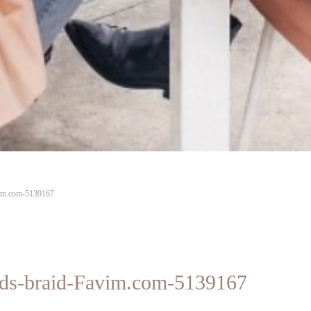
avim.com-5139167
iends-braid-Favim.com-5139167