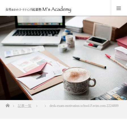
ホーム
記事一覧
desk-exam-motivation-school-Favim.com-2224809