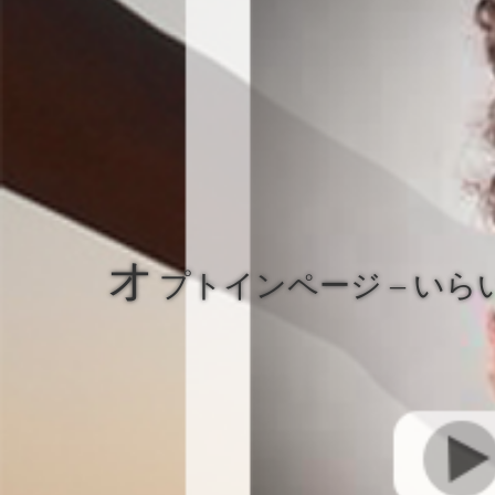
オ
プトインページ – いらい