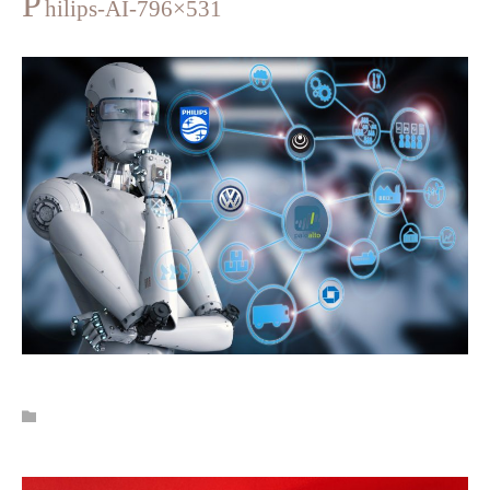
P
hilips-AI-796×531