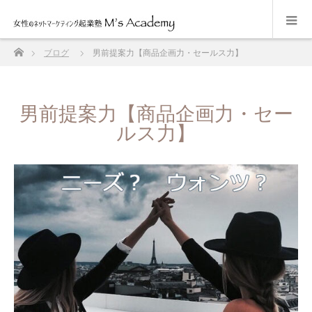
ホーム
ブログ
男前提案力【商品企画力・セールス力】
男前提案力【商品企画力・セー
ルス力】